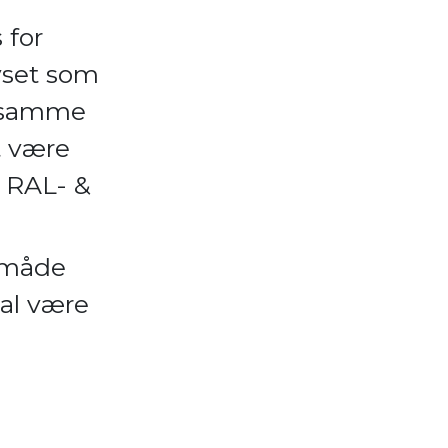
 for
lyset som
g samme
t være
å RAL- &
n måde
kal være