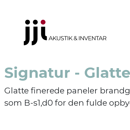
Signatur - Glatt
Glatte finerede paneler brand
som B-s1,d0 for den fulde opb