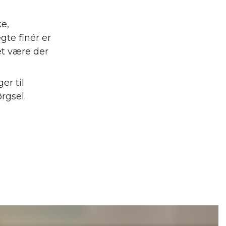
ke,
gte finér er
et være der
er til
rgsel.