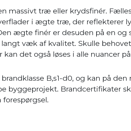
n massivt træ eller krydsfinér. Fælles
erflader i ægte træ, der reflekterer 
 Den ægte finér er desuden på en o
r langt væk af kvalitet. Skulle behove
r kan det også løses i alle nuancer p
il brandklasse B,s1-d0, og kan på de
ype byggeprojekt. Brandcertifikater s
 forespørgsel.