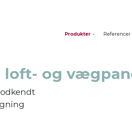
Produkter
Referencer
e loft- og vægpan
godkendt
ygning