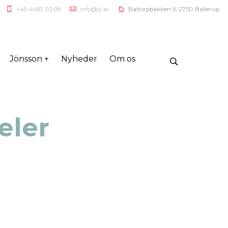
+45 4483 0208
info@jji.as
Baltorpbakken 9, 2750 Ballerup
Jönsson +
Nyheder
Om os
eler