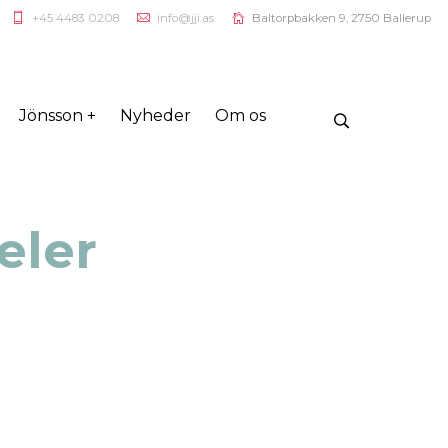
+45 4483 0208
info@jji.as
Baltorpbakken 9, 2750 Ballerup
Jönsson +
Nyheder
Om os
eler