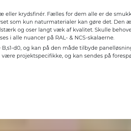
æ eller krydsfinér. Fælles for dem alle er de smuk
 lyset som kun naturmaterialer kan gøre det. Den æ
stærk og oser langt væk af kvalitet. Skulle behov
øses i alle nuancer på RAL- & NCS-skalaerne.
e B,s1-d0, og kan på den måde tilbyde panelløsning
l være projektspecifikke, og kan sendes på forespø