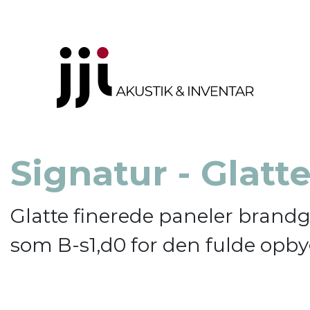
Signatur - Glatt
Glatte finerede paneler brand
som B-s1,d0 for den fulde opb