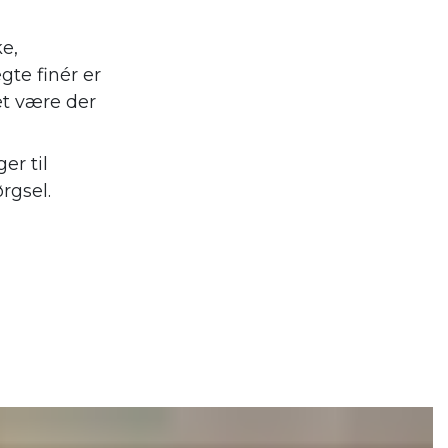
ke,
gte finér er
et være der
er til
rgsel.