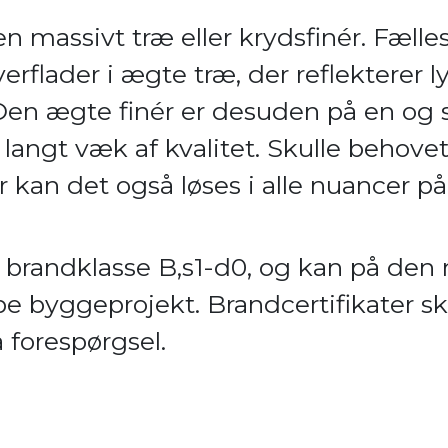
n massivt træ eller krydsfinér. Fælles
erflader i ægte træ, der reflekterer 
 Den ægte finér er desuden på en o
r langt væk af kvalitet. Skulle behove
r kan det også løses i alle nuancer p
il brandklasse B,s1-d0, og kan på de
ype byggeprojekt. Brandcertifikater s
 forespørgsel.