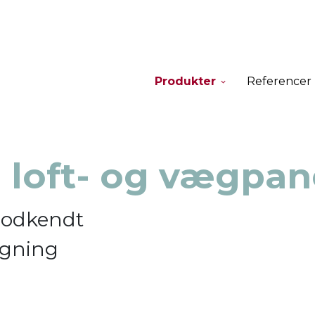
Produkter
Referencer
e loft- og vægpan
godkendt
ygning