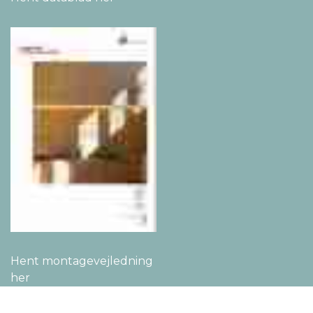
Hent montage­vejledning
her