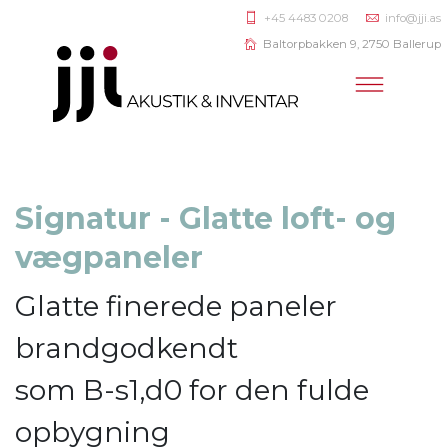
+45 4483 0208
info@jji.as
Baltorpbakken 9, 2750 Ballerup
Signatur - Glatte loft- og
vægpaneler
Glatte finerede paneler
brandgodkendt
som B-s1,d0 for den fulde
opbygning