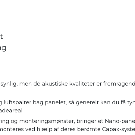
t
ng
synlig, men de akustiske kvaliteter er fremrage
 luftspalter bag panelet, så generelt kan du få ty
adeareal.
ing og monteringsmønster, bringer et Nano-panel
monteres ved hjælp af deres berømte Capax-syste