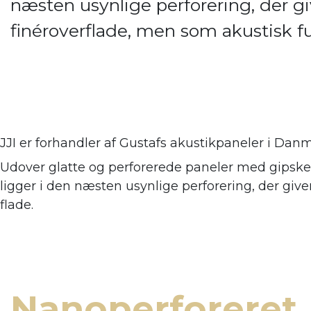
næsten usynlige perforering, der giv
finéroverflade, men som akustisk 
JJI er forhandler af
Gustafs akustikpaneler i Danm
Udover glatte og perforerede paneler med gipsker
ligger i den næsten usynlige perforering, der giv
flade.
Nanoperforeret