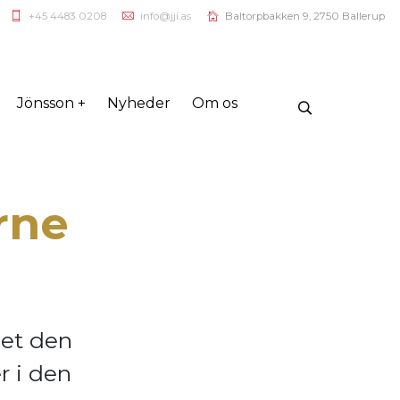
+45 4483 0208
info@jji.as
Baltorpbakken 9, 2750 Ballerup
Jönsson +
Nyheder
Om os
rne
let den
r i den