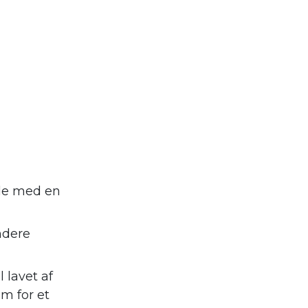
nde med en
ndere
 lavet af
m for et