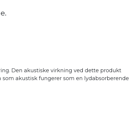
de.
ing. Den akustiske virkning ve
d dette produkt
 men som akustisk fungerer som en lydabsorberende