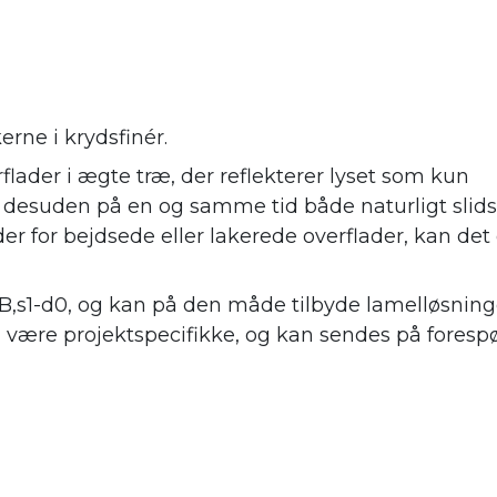
erne i krydsfinér.
flader i ægte træ, der reflekterer lyset som kun
r desuden på en og samme tid både naturligt slid
er for bejdsede eller lakerede overflader, kan det 
 B,s1-d0, og kan på den måde tilbyde lamelløsninge
l være projektspecifikke, og kan sendes på forespø