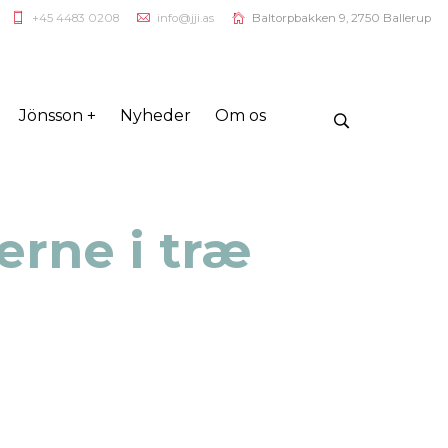
+45 4483 0208
info@jji.as
Baltorpbakken 9, 2750 Ballerup
Jönsson +
Nyheder
Om os
erne i træ