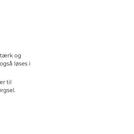
stærk og
også løses i
r til
rgsel.