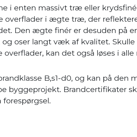
e i enten massivt træ eller krydsfiné
 overflader i ægte træ, der reflektere
det. Den ægte finér er desuden på e
og oser langt væk af kvalitet. Skull
 overflader, kan det også løses i all
l brandklasse B,s1-d0, og kan på den
ype byggeprojekt. Brandcertifikater s
 forespørgsel.