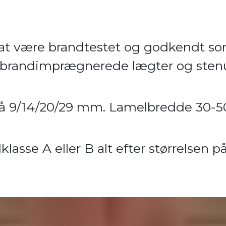
at være brandtestet og godkendt som
ål/brand­imprægnerede lægter og sten
e på 9/14/20/29 mm. Lamelbredde 30
lasse A eller B alt efter størrelsen p