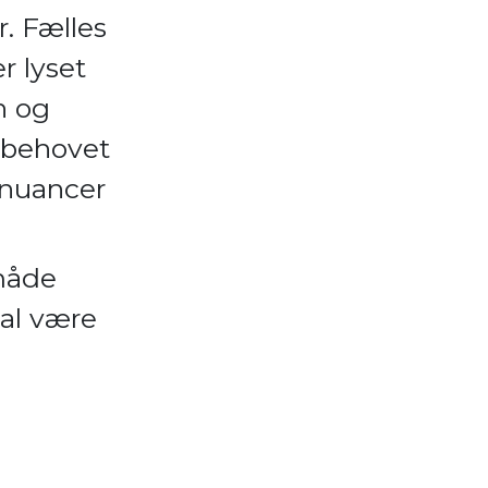
r. Fælles
r lyset
n og
e behovet
e nuancer
 måde
kal være