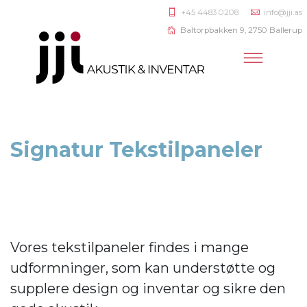
+45 4483 0208
info@jji.as
Baltorpbakken 9, 2750 Ballerup
Signatur Tekstilpaneler
Vores tekstilpaneler findes i mange
udformninger, som kan understøtte og
supplere design og inventar og sikre den