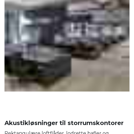
Akustikløsninger til storrumskontorer
Rektangulære loftflåder, lodrette bafler og