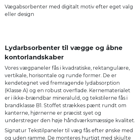
Vægabsorbenter med digitalt motiv efter eget valg
eller design
Lydarbsorbenter til vægge og åbne
kontorlandskaber
Vores vægpaneler fås i kvadratiske, rektangulære,
vertikale, horisontale og runde former. De er
kendetegnet ved fremragende lydabsorption
(Klasse A) og en robust overflade. Kernematerialet
er i ikke-brændbar mineraluld, og tekstilerne fås i
brandklasse B1. Stoffet strækkes pænt rundt om
kanterne, hjørnerne er præcist syet og
understreger den høje håndværksmæssige kvalitet.
Signatur Tekstilpaneler til væg fås efter ønske med
og uden ramme. De monteres hurtigt med skjulte