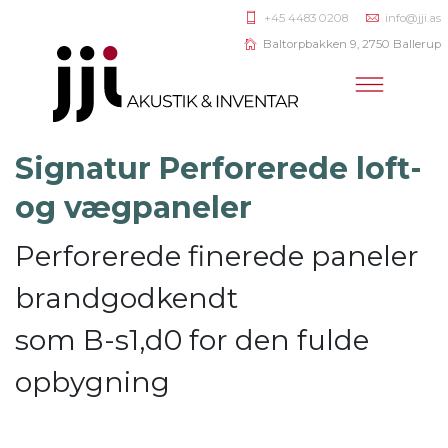
+45 4483 0208
info@jji.as
Baltorpbakken 9, 2750 Ballerup
Signatur Perforerede loft-
og vægpaneler
Perforerede finerede paneler
brandgodkendt
som B-s1,d0 for den fulde
opbygning