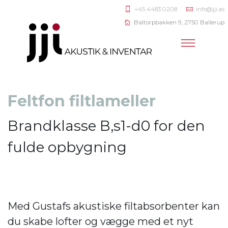
+45 4483 0208
info@jji.as
Baltorpbakken 9, 2750 Ballerup
Feltfon filtlameller
Brandklasse B,s1-d0 for den
fulde opbygning
Med Gustafs akustiske filtabsorbenter kan
du skabe lofter og vægge med et nyt