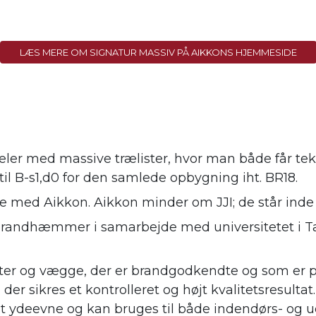
LÆS MERE OM SIGNATUR MASSIV PÅ AIKKONS HJEMMESIDE
ler med massive trælister, hvor man både får tek
B-s1,d0 for den samlede opbygning iht. BR18.
 med Aikkon. Aikkon minder om JJI; de står inde fo
brandhæmmer i samarbejde med universitetet i Tal
fter og vægge, der er brandgodkendte og som er pr
 der sikres et kontrolleret og højt kvalitetsresult
t ydeevne og kan bruges til både indendørs- og u