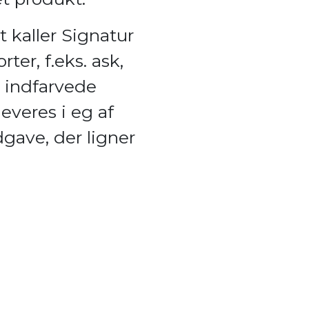
t kaller Signatur
ter, f.eks. ask,
i indfarvede
everes i eg af
gave, der ligner