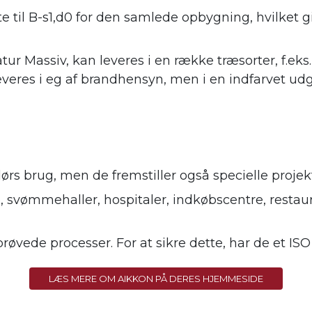
 til B-s1,d0 for den samlede opbygning, hvilket gi
ur Massiv, kan leveres i en række træsorter, f.eks. a
eres i eg af brandhensyn, men i en indfarvet udga
rs brug, men de fremstiller også specielle projek
, svømmehaller, hospitaler, indkøbscentre, restaura
røvede processer. For at sikre dette, har
de et ISO
LÆS MERE OM AIKKON PÅ DERES HJEMMESIDE