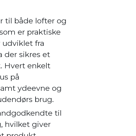
 til både lofter og
som er praktiske
 udviklet fra
 der sikres et
t. Hvert enkelt
kus på
 samt ydeevne og
udendørs brug.
randgodkendte til
 hvilket giver
ét produkt.