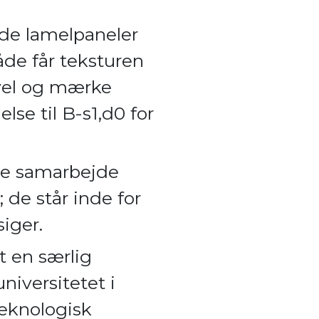
yde lamelpaneler
de får teksturen
 vel og mærke
e til B-s1,d0 for
nye samarbejde
de står inde for
siger.
t en særlig
versitetet i
Teknologisk