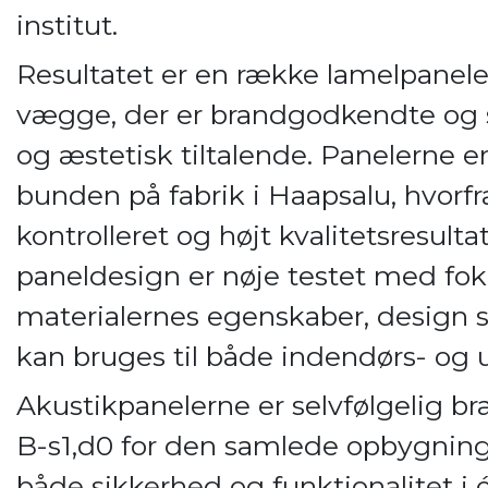
institut.
Resultatet er en række lamelpaneler
vægge, der er brandgodkendte og 
og æstetisk tiltalende. Panelerne er
bunden på fabrik i Haapsalu, hvorfra
kontrolleret og højt kvalitetsresulta
paneldesign er nøje testet med fo
materialernes egenskaber, design
kan bruges til både indendørs- og 
Akustikpanelerne er selvfølgelig b
B-s1,d0 for den samlede opbygning,
både sikkerhed og funktionalitet i 