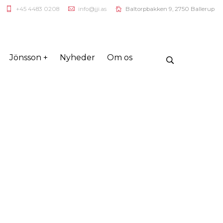
+45 4483 0208
info@jji.as
Baltorpbakken 9, 2750 Ballerup
Jönsson +
Nyheder
Om os